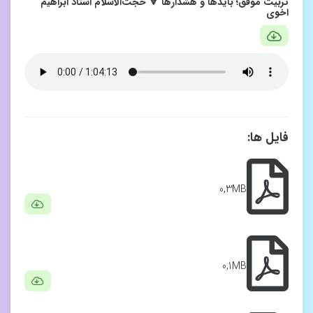
تربیت موفق؛ بایدها و هشدارها 🔻 حجت‌الاسلام استاد ابراهیم
اخوی
فایل ها:
0,3MB
0,1MB