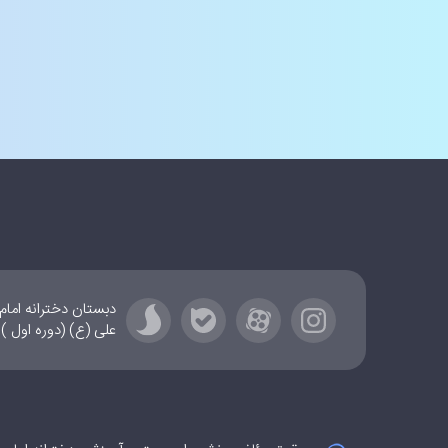
علی (ع) (دوره اول ) :