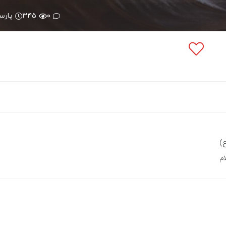
۰
۳۴۵
پارس
)
ام